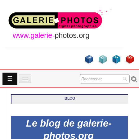
www.galerie-
photos.org
☰
Accueil
BLOG
Galeries
GALERIES
A Propos
Le blog de galerie-
Contact
NOUVEAUTES
photos.org