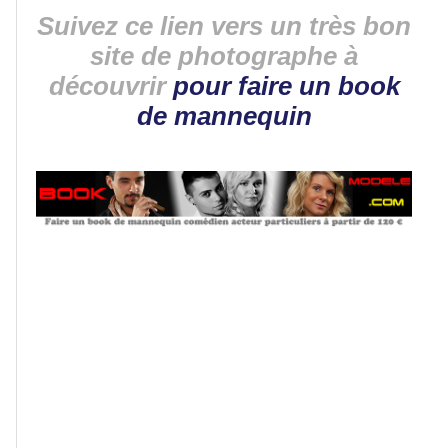
Suivez ce lien vers un très bon
site de photographe à
Lacs
et
découvrir
pour faire un book
rivières
de mannequin
Villes
et
villages
Monuments
Peinture
Régions
de
France