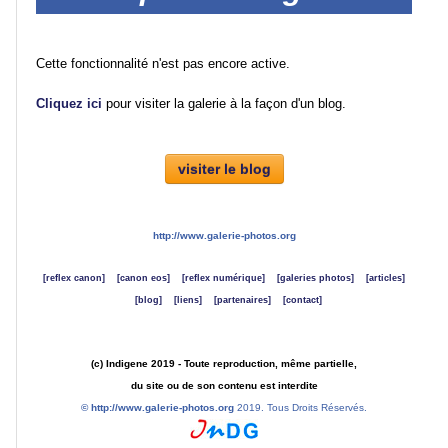
Portraits
Cette fonctionnalité n'est pas encore active.
Cliquez ici
pour visiter la galerie à la façon d'un blog.
Séances
photos
visiter le blog
Faune
http://www.galerie-photos.org
Oiseaux
[reflex canon]
[canon eos]
[reflex numérique]
[galeries photos]
[articles]
[blog]
[liens]
[partenaires]
[contact]
Paysages
(c) Indigene 2019 - Toute reproduction, même partielle,
Montagne
du site ou de son contenu est interdite
©
http://www.galerie-photos.org
2019. Tous Droits Réservés.
Mer