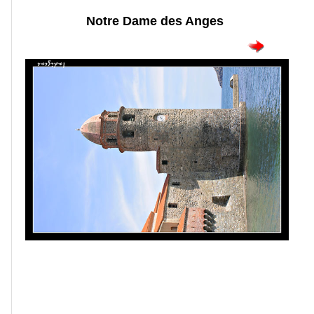
Notre Dame des Anges
Portraits
Séances
photos
Faune
Oiseaux
Paysages
Montagne
Mer