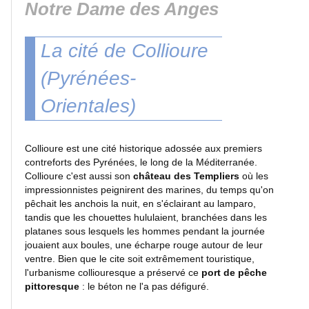
Notre Dame des Anges
La cité de Collioure
Atlantique
(Pyrénées-
Orientales)
La
Méditerranée
Collioure est une cité historique adossée aux premiers
contreforts des Pyrénées, le long de la Méditerranée.
Collioure c'est aussi son
château des Templiers
où les
L'Ile
impressionnistes peignirent des marines, du temps qu'on
d'Yeu
pêchait les anchois la nuit, en s'éclairant au lamparo,
tandis que les chouettes hululaient, branchées dans les
platanes sous lesquels les hommes pendant la journée
jouaient aux boules, une écharpe rouge autour de leur
Manche
ventre. Bien que le cite soit extrêmement touristique,
et
l'urbanisme colliouresque a préservé ce
port de pêche
Mer
pittoresque
: le béton ne l'a pas défiguré.
du
Nord