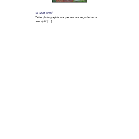
u
v
La Chat Botté
Cette photographie n'a pas encore reçu de texte
descriptif [...]
e
a
u
t
é
s
Ce
site
est
actuellement
en
travaux