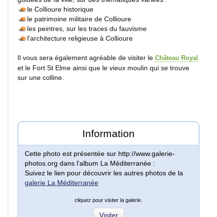
le Collioure historique
Gratuits
le patrimoine militaire de Collioure
les peintres, sur les traces du fauvisme
l'architecture religieuse à Collioure
Rechercher une photo :
Insérer un mot clef :
Il vous sera également agréable de visiter le
Château Royal
et le Fort St Elme ainsi que le vieux moulin qui se trouve
sur une colline.
TAG
Information
articles
Cette photo est présentée sur http://www.galerie-
photos.org dans l'album La Méditerranée :
Suivez le lien pour découvrir les autres photos de la
galerie La Méditerranée
Le
site
cliquez pour visiter la galerie.
photo
Visiter