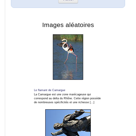
du
jour
inscription
Images aléatoires
Liens
publicitaires
Le flamant de Camargue
La Camargue est une zone marécageuse qui
correspond au delta du Rhône. Cette région possède
de nombreuses spécificités et une richesse [...]