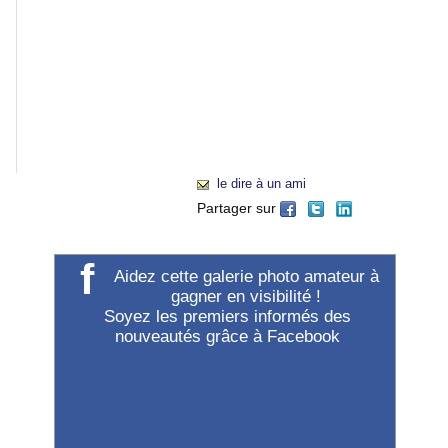
menu
de
navigation
général
(à
gauche
de
"Accueil").
le dire à un ami
Partager sur
f
Aidez cette galerie photo amateur à
gagner en visibilité !
Soyez les premiers informés des
nouveautés grâce à Facebook