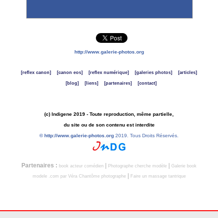
http://www.galerie-photos.org
[reflex canon]
[canon eos]
[reflex numérique]
[galeries photos]
[articles]
[blog]
[liens]
[partenaires]
[contact]
(c) Indigene 2019 - Toute reproduction, même partielle,
du site ou de son contenu est interdite
©
http://www.galerie-photos.org
2019. Tous Droits Réservés.
Partenaires :
|
|
book acteur comédien
Photographe cherche modèle
Galerie book
|
modele .com par Véra Chantôme photographe
Faire un massage tantrique