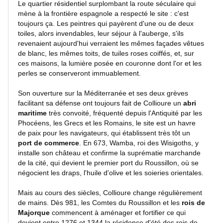
Le quartier résidentiel surplombant la route séculaire qui
mène à la frontière espagnole a respecté le site : c'est
toujours ça. Les peintres qui payèrent d'une ou de deux
Lacs
toiles, alors invendables, leur séjour à l'auberge, s'ils
et
revenaient aujourd'hui verraient les mêmes façades vêtues
rivières
de blanc, les mêmes toits, de tuiles roses coiffés, et, sur
ces maisons, la lumière posée en couronne dont l'or et les
perles se conserveront immuablement.
Villes
et
Son ouverture sur la Méditerranée et ses deux grèves
villages
facilitant sa défense ont toujours fait de Collioure un
abri
maritime
très convoité, fréquenté depuis l'Antiquité par les
Phocéens, les Grecs et les Romains, le site est un havre
Monuments
de paix pour les navigateurs, qui établissent très tôt un
port de commerce
. En 673, Wamba, roi des Wisigoths, y
installe son château et confirme la suprématie marchande
Peinture
de la cité, qui devient le premier port du Roussillon, où se
négocient les draps, l'huile d'olive et les soieries orientales.
Régions
Mais au cours des siècles, Collioure change régulièrement
de
de mains. Dès 981, les Comtes du Roussillon et les
rois de
France
Majorque
commencent à aménager et fortifier ce qui
devient entre 1276 et 1344 la résidence d'été des rois de