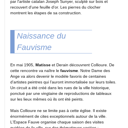
par l'artiste catalan Joseph Sunyer, sculpté sur bois et
direct
recouvert d'une feuille d'or. Les pierres du clocher
RSS
montrent les étapes de sa construction.
Forum
photo
Naissance du
numérique
Fauvisme
Les
dernières
En mai 1905,
Matisse
et Derain découvrent Collioure. De
mises
cette rencontre va naître le
fauvisme
. Notre Dame des
à
Ange va alors devenir le modèle favoris de centaines
jour
d'artistes peintres qui l'auront immortalisée sur leurs toiles.
Un circuit a été créé dans les rues de la ville historique,
MEMBRES
ponctué par une vingtaine de reproductions de tableaux
sur les lieux mêmes où ils ont été peints.
Mais Collioure ne se limite pas à cette église. Il existe
Connexion
énormément de cites exceptionnels autour de la ville.
L'Espace Fauve organise chaque saison des visites
guidées de fa ville, sur des thématiques variées :
Services