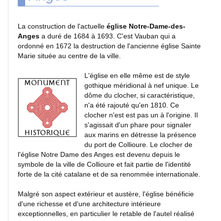
Concerts
La construction de l'actuelle
église Notre-Dame-des-
Anges
a duré de 1684 à 1693. C'est Vauban qui a
ordonné en 1672 la destruction de l'ancienne église Sainte
Insolites
Marie située au centre de la ville.
L'église en elle même est de style
ARTICLES
gothique méridional à nef unique. Le
dôme du clocher, si caractéristique,
n'a été rajouté qu'en 1810. Ce
TAGs
clocher n'est est pas un à l'origine. Il
s'agissait d'un phare pour signaler
aux marins en détresse la présence
INFO EN CONTINU
du port de Collioure. Le clocher de
l'église Notre Dame des Anges est devenu depuis le
symbole de la ville de Collioure et fait partie de l'identité
Blog
forte de la cité catalane et de sa renommée internationale.
Photo
Malgré son aspect extérieur et austère, l'église bénéficie
d'une richesse et d'une architecture intérieure
Infos
exceptionnelles, en particulier le retable de l'autel réalisé
en