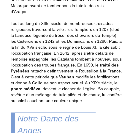
Majorque avant de tomber sous la tutelle des rois
Fleurs
d'Aragon.
et
Tout au long du XIIIe siècle, de nombreuses croisades
macros
religieuses traversent la ville : les Templiers en 1207 (d'où
la fameuse légende du trésor des chevaliers du Temple),
les Cisterciens en 1242 et les Dominicains en 1280. Puis, à
Gros
la fin du XVe siècle, sous le règne de Louis XI, la cité subit
plans
l'occupation française. En 1642, après s'être défaits de
l'emprise espagnole, les Catalans tombent à nouveau sous
l'occupation des troupes française. En 1659, le
traité des
Sport
Pyrénées
rattache définitivement le Roussillon à la France.
C'est à cette période que
Vauban
modifie les fortifications
et donne à Collioure son aspect actuel. Au XIXe siècle, le
Photos
phare médiéval
devient le clocher de l'église. Sa coupole,
de
revêtue d'un mélange de tuile pilée et de chaux, lui confère
nuit
au soleil couchant une couleur unique.
Carnaval
Notre Dame des
et
fêtes
Anges