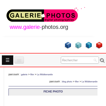
www.galerie-
photos.org
☰
Accueil
parcourir :
>
>
galerie
Mer
La Méditerranée
Galeries
parcourir :
>
>
blog photo
Mer
La Méditerranée
GALERIES
A Propos
FICHE PHOTO
Contact
NOUVEAUTES