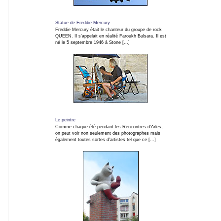
Statue de Freddie Mercury
Freddie Mercury était le chanteur du groupe de rock
QUEEN. Il s'appelait en réalité Faroukh Bulsara. Il est
né le 5 septembre 1946 à Stone [...]
Le peintre
Comme chaque été pendant les Rencontres d'Arles,
on peut voir non seulement des photographes mais
également toutes sortes d'artistes tel que ce [...]
N
o