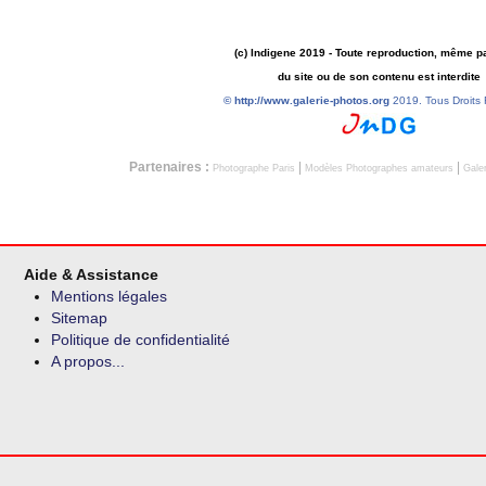
(c) Indigene 2019 - Toute reproduction, même pa
du site ou de son contenu est interdite
©
http://www.galerie-photos.org
2019. Tous Droits 
Partenaires :
|
|
Photographe Paris
Modèles Photographes amateurs
Galer
Aide & Assistance
Mentions légales
Sitemap
Politique de confidentialité
A propos...