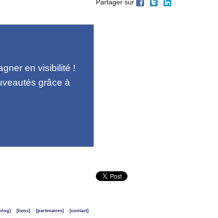
Partager sur
ner en visibilité !
uveautés grâce à
blog]
[liens]
[partenaires]
[contact]