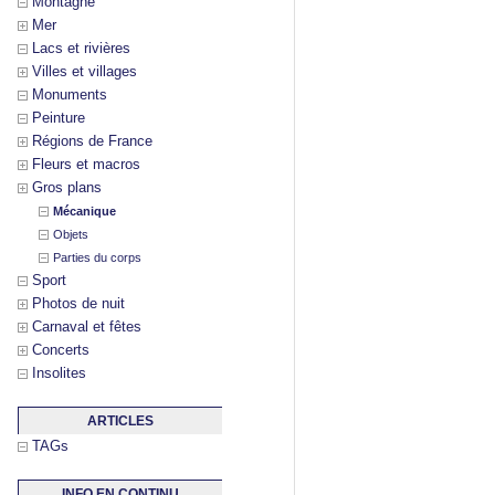
Montagne
Mer
Lacs et rivières
Villes et villages
Monuments
Peinture
Régions de France
Fleurs et macros
Gros plans
Mécanique
Objets
Parties du corps
Sport
Photos de nuit
Carnaval et fêtes
Concerts
Insolites
ARTICLES
TAGs
INFO EN CONTINU