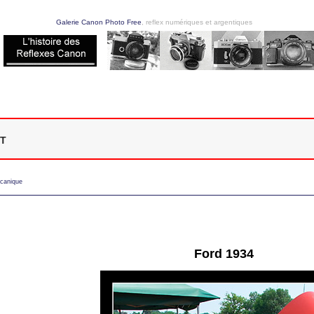
Galerie Canon Photo Free
, reflex numériques et argentiques
t
canique
Ford 1934