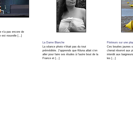
e n'a pas encore de
e est nouvelle [...]
La Dame Blanche
Flotteurs sur une pl
La séance photo n'était pas du tout
Ces bouées jaunes se
préméditée. J'apprends que Kiluna allait s'en
chenal réservé aux pl
aller pour faire ses études à l'autre bout de la
interdit aux baigneur
France et [...]
les [...]