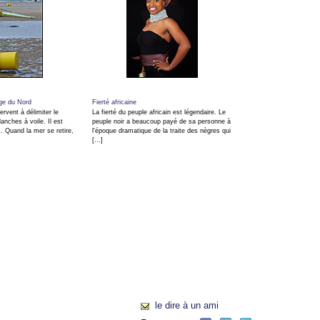
age du Nord
Fierté africaine
rvent à délimiter le
La fierté du peuple africain est légendaire. Le
anches à voile. Il est
peuple noir a beaucoup payé de sa personne à
s. Quand la mer se retire,
l'époque dramatique de la traite des nègres qui
[...]
le dire à un ami