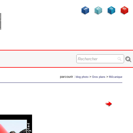
parcourir :
>
>
blog photo
Gros plans
Mécanique