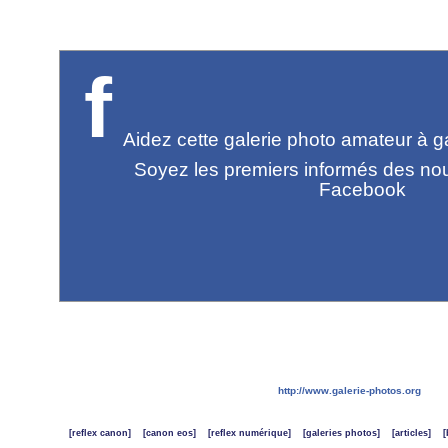
f
Aidez cette galerie photo amateur à gag
Soyez les premiers informés des no
Facebook
http://www.galerie-photos.org
[reflex canon]
[canon eos]
[reflex numérique]
[galeries photos]
[articles]
[