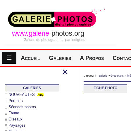
www.galerie-
photos.org
Galerie de photographies par Indigene
☰
Accueil
Galeries
A Propos
Contac
×
parcourir :
>
>
galerie
Gros plans
Mé
GALERIES
FICHE PHOTO
NOUVEAUTES
Portraits
Séances photos
Faune
Oiseaux
Paysages