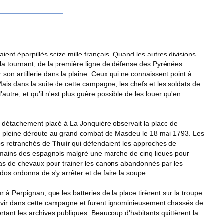
ent éparpillés seize mille français. Quand les autres divisions
 la tournant, de la première ligne de défense des Pyrénées
ter son artillerie dans la plaine. Ceux qui ne connaissent point à
ais dans la suite de cette campagne, les chefs et les soldats de
l'autre, et qu'il n'est plus guère possible de les louer qu'en
 détachement placé à La Jonquière observait la place de
 en pleine déroute au grand combat de Masdeu le 18 mai 1793. Les
mps retranchés de
Thuir
qui défendaient les approches de
aux mains des espagnols malgré une marche de cinq lieues pour
pas de chevaux pour trainer les canons abandonnés par les
dos ordonna de s'y arrêter et de faire la soupe.
r à Perpignan, que les batteries de la place tirèrent sur la troupe
 servir dans cette campagne et furent ignominieusement chassés de
rtant les archives publiques. Beaucoup d'habitants quittèrent la