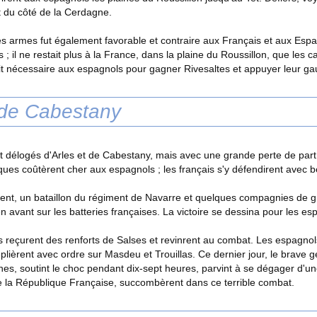
t du côté de la Cerdagne.
des armes fut également favorable et contraire aux Français et aux Espa
 ; il ne restait plus à la France, dans la plaine du Roussillon, que les
tait nécessaire aux espagnols pour gagner Rivesaltes et appuyer leur ga
 de Cabestany
t délogés d'Arles et de Cabestany, mais avec une grande perte de part et
ques coûtèrent cher aux espagnols ; les français s'y défendirent avec 
ent, un bataillon du régiment de Navarre et quelques compagnies de gre
n avant sur les batteries françaises. La victoire se dessina pour les es
s reçurent des renforts de Salses et revinrent au combat. Les espagnols
replièrent avec ordre sur Masdeu et Trouillas. Ce dernier jour, le brave 
s, soutint le choc pendant dix-sept heures, parvint à se dégager d'une 
e la République Française, succombèrent dans ce terrible combat.