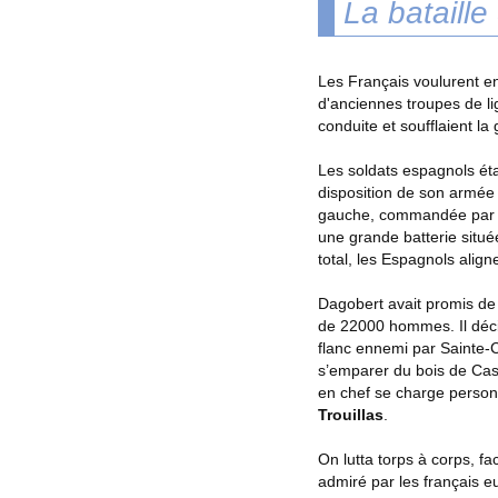
La bataille
Les Français voulurent en
d'anciennes troupes de li
conduite et soufflaient la 
Les soldats espagnols étai
disposition de son armée 
gauche, commandée par le 
une grande batterie situé
total, les Espagnols ali
Dagobert avait promis de t
de 22000 hommes. Il décide
flanc ennemi par Sainte-Co
s’emparer du bois de Case
en chef se charge person
Trouillas
.
On lutta torps à corps, fa
admiré par les français e