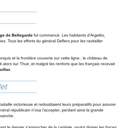
ège de Bellegarde
fut commencé. Les habitants d'Argelès,
. Tous les efforts du général Deflers pour les ravitailler
onquis et la frontière couverte sur cette ligne ; le château de
 alors sur Thuir, et malgré les renforts que les français recevait
uillas
.
let
bataille victorieuse et redoublaient leurs préparatifs pour assurer
général républicain n'osa l'accepter, perdant ainsi la grande
evanche.
t le danger s'approcher de la capitale, voulut diviser les forces