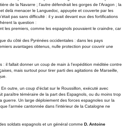
tière de la Navarre ; l'autre défendrait les gorges de l'Aragon ; la
lon et delà menacer le Languedoc, appuyée et couverte par les
t pas sans difficulté : il y avait devant eux des fortifications
chèrent la question :
nt les premiers, comme les espagnols pouvaient le craindre, car
is que du côté des Pyrénées occidentales : dans les pays
premiers avantages obtenus, nulle protection pour couvrir une
 : il fallait donner un coup de main à l'expédition méditée contre
çaises, mais surtout pour tirer parti des agitations de Marseille,
que.
En outre, un coup d'éclat sur le Roussillon, exécuté avec
it paraître téméraire de la part des Espagnols, ou du moins trop
a guerre. Un large déploiement des forces espagnoles sur la
s que l'armée cantonnée dans l'intérieur de la Catalogne ne
ec des soldats espagnols et un général comme
D. Antoine