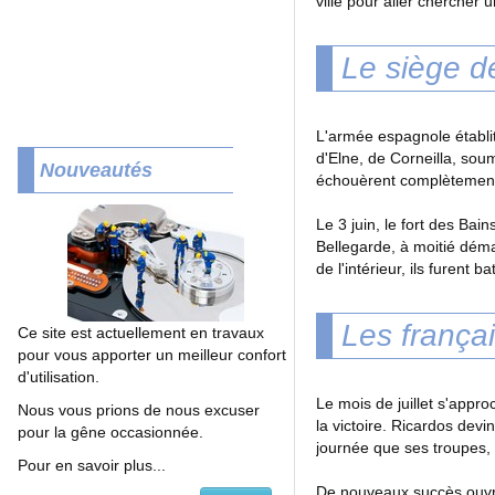
ville pour aller chercher u
Le siège d
L'armée espagnole établi
d'Elne, de Corneilla, sou
Nouveautés
échouèrent complètemen
Le 3 juin, le fort des Bain
Bellegarde, à moitié déman
de l'intérieur, ils furent 
Les françai
Ce site est actuellement en travaux
pour vous apporter un meilleur confort
d'utilisation.
Le mois de juillet s'appro
Nous vous prions de nous excuser
la victoire. Ricardos devin
pour la gêne occasionnée.
journée que ses troupes, 
Pour en savoir plus...
De nouveaux succès ouvrir