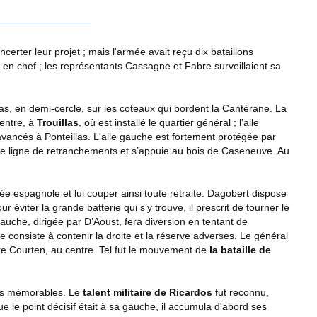
erter leur projet ; mais l'armée avait reçu dix bataillons
n chef ; les représentants Cassagne et Fabre surveillaient sa
illas, en demi-cercle, sur les coteaux qui bordent la Cantérane. La
centre, à
Trouillas
, où est installé le quartier général ; l'aile
vancés à Ponteillas. L'aile gauche est fortement protégée par
une ligne de retranchements et s’appuie au bois de Caseneuve. Au
rmée espagnole et lui couper ainsi toute retraite. Dagobert dispose
éviter la grande batterie qui s’y trouve, il prescrit de tourner le
gauche, dirigée par D’Aoust, fera diversion en tentant de
consiste à contenir la droite et la réserve adverses. Le général
re Courten, au centre. Tel fut le mouvement de
la bataille de
plus mémorables. Le
talent militaire de Ricardos
fut reconnu,
 le point décisif était à sa gauche, il accumula d'abord ses