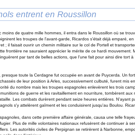
ols entrent en Roussillon
moins de quatre mille hommes, il entra dans le Roussillon où se trouvai
ignirent les troupes de l'avant-garde, Ricardos s'était déjà emparé, en
ret ; il faisait ouvrir un chemin militaire sur le col de Portell et transpor
tte frontière ne sauraient apprécier le mérite de ce hardi mouvement. M
guèrent par tant de belles actions, que l'une fait pour ainsi dire tort à 
, presque toute la Cerdagne fut occupée en avant de Puycerda. Un fort
 chassés de leur position à Arles, successivement culbuté, furent mis
riorité du nombre mais les troupes espagnoles enlevèrent les trois ca
 les munitions de guerre et les ravitaillement en nourriture, tombèrent 
bataille. Les combats durèrent pendant seize heures entières. N'ayant 
agnols s'y attelèrent gaîment et les conduisirent jusqu'au Boulou. Ricar
espagnoles, dans cette première affaire générale, causa une telle frayeu
réfugier. Plus de mille volontaires nationaux refusèrent de continuer à
flers. Les autorités civiles de Perpignan se retirèrent à Narbonne, empo