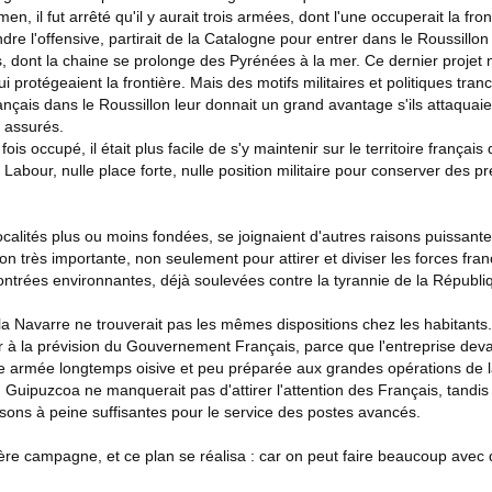
n, il fut arrêté qu'il y aurait trois armées, dont l'une occuperait la fron
ndre l'offensive, partirait de la Catalogne pour entrer dans le Roussil
ont la chaine se prolonge des Pyrénées à la mer. Ce dernier projet n'étai
 qui protégeaient la frontière. Mais des motifs militaires et politiques tran
ais dans le Roussillon leur donnait un grand avantage s'ils attaquaie
n assurés.
s occupé, il était plus facile de s'y maintenir sur le territoire frança
 Labour, nulle place forte, nulle position militaire pour conserver des 
calités plus ou moins fondées, se joignaient d'autres raisons puissantes
ion très importante, non seulement pour attirer et diviser les forces fran
ntrées environnantes, déjà soulevées contre la tyrannie de la Républi
a Navarre ne trouverait pas les mêmes dispositions chez les habitants. 
r à la prévision du Gouvernement Français, parce que l'entreprise deva
ne armée longtemps oisive et peu préparée aux grandes opérations de l
du Guipuzcoa ne manquerait pas d'attirer l'attention des Français, tandi
nisons à peine suffisantes pour le service des postes avancés.
mière campagne, et ce plan se réalisa : car on peut faire beaucoup av