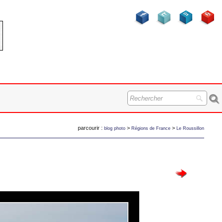
parcourir :
>
>
blog photo
Régions de France
Le Roussillon