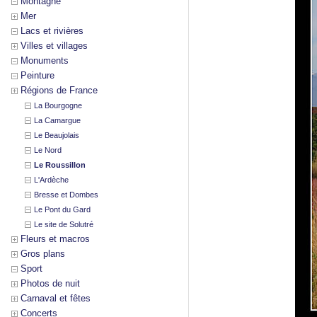
Montagne
Mer
Lacs et rivières
Villes et villages
Monuments
Peinture
Régions de France
La Bourgogne
La Camargue
Le Beaujolais
Le Nord
Le Roussillon
L'Ardèche
Bresse et Dombes
Le Pont du Gard
Le site de Solutré
Fleurs et macros
Gros plans
Sport
Photos de nuit
Carnaval et fêtes
Concerts