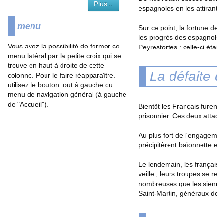
Plus...
espagnoles en les attiran
menu
Sur ce point, la fortune 
les progrès des espagnols
Vous avez la possibilité de fermer ce
Peyrestortes : celle-ci é
menu latéral par la petite croix qui se
trouve en haut à droite de cette
La défaite
colonne. Pour le faire réapparaître,
utilisez le bouton tout à gauche du
menu de navigation général (à gauche
de "Accueil").
Bientôt les Français furen
prisonnier. Ces deux atta
Au plus fort de l'engagem
précipitèrent baïonnette e
Le lendemain, les françai
veille ; leurs troupes se 
nombreuses que les sienne
Saint-Martin, généraux d