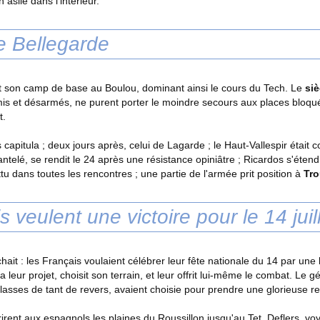
n asile dans l'intérieur.
e Bellegarde
t son camp de base au Boulou, dominant ainsi le cours du Tech. Le
si
mis et désarmés, ne purent porter le moindre secours aux places bloquées
t.
s capitula ; deux jours après, celui de Lagarde ; le Haut-Vallespir était c
telé, se rendit le 24 après une résistance opiniâtre ; Ricardos s'étendit
battu dans toutes les rencontres ; une partie de l'armée prit position à
Tro
s veulent une victoire pour le 14 juil
chait : les Français voulaient célébrer leur fête nationale du 14 par une 
a leur projet, choisit son terrain, et leur offrit lui-même le combat. Le 
lasses de tant de revers, avaient choisie pour prendre une glorieuse r
ent aux espagnols les plaines du Roussillon jusqu'au Tet. Deflers, voyan