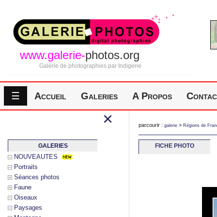
www.galerie-
photos.org
Galerie de photographies par Indigene
☰
Accueil
Galeries
A Propos
Contac
×
parcourir :
>
galerie
Régions de Fran
GALERIES
FICHE PHOTO
NOUVEAUTES
Portraits
Séances photos
Faune
Oiseaux
Paysages