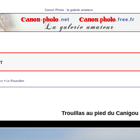
Canon Photo : la galerie amateur
t
>
ce
Le Roussillon
Trouillas au pied du Canigou