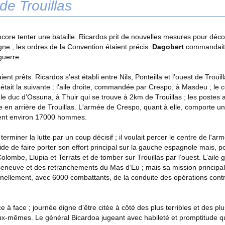
 de Trouillas
core tenter une bataille. Ricardos prit de nouvelles mesures pour déconc
gne ; les ordres de la Convention étaient précis.
Dagobert
commandait e
guerre.
ent prêts. Ricardos s’est établi entre Nils, Ponteilla et l’ouest de Trou
était la suivante : l'aile droite, commandée par Crespo, à Masdeu ; le 
duc d’Ossuna, à Thuir qui se trouve à 2km de Trouillas ; les postes a
e en arrière de Trouillas. L'armée de Crespo, quant à elle, comporte 
gnent environ 17000 hommes.
erminer la lutte par un coup décisif ; il voulait percer le centre de l'a
 de faire porter son effort principal sur la gauche espagnole mais, pour 
lombe, Llupia et Terrats et de tomber sur Trouillas par l’ouest. L’aile 
neuve et des retranchements du Mas d’Eu ; mais sa mission principale 
nellement, avec 6000 combattants, de la conduite des opérations cont
ce à face ; journée digne d'être citée à côté des plus terribles et des 
ux-mêmes. Le général Bicardoa jugeant avec habileté et promptitude que