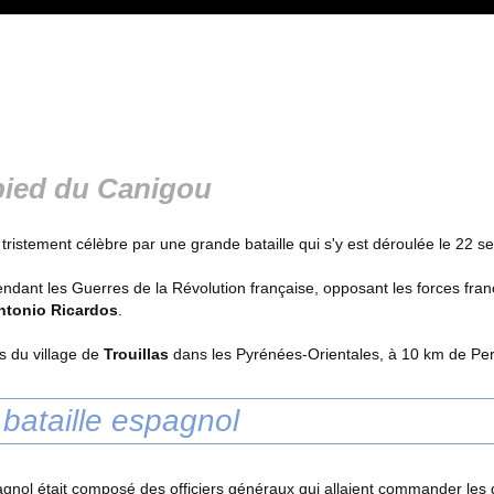
 pied du Canigou
st tristement célèbre par une grande bataille qui s'y est déroulée le 22
 pendant les Guerres de la Révolution française, opposant les forces f
ntonio Ricardos
.
ès du village de
Trouillas
dans les Pyrénées-Orientales, à 10 km de Pe
 bataille espagnol
gnol était composé des officiers généraux qui allaient commander les 