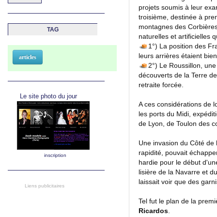
projets soumis à leur exame
troisième, destinée à pre
montagnes des Corbières, d
TAG
naturelles et artificielles
1°) La position des Franç
leurs arrières étaient bie
articles
2°) Le Roussillon, une foi
découverts de la Terre de
retraite forcée.
Le site photo du jour
A ces considérations de lo
les ports du Midi, expédit
de Lyon, de Toulon des co
Une invasion du Côté de l
rapidité, pouvait échappe
inscription
hardie pour le début d'u
lisière de la Navarre et 
laissait voir que des gar
Liens publicitaires
Tel fut le plan de la pre
Ricardos
.