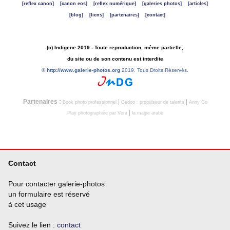
[reflex canon]
[canon eos]
[reflex numérique]
[galeries photos]
[articles]
[blog]
[liens]
[partenaires]
[contact]
(c) Indigene 2019 - Toute reproduction, même partielle,
du site ou de son contenu est interdite
©
http://www.galerie-photos.org
2019. Tous Droits Réservés.
Partenaires :
|
|
Book photo professionnel
Gedoo : propulseur de talents
Anny Go
|
Play photographiée par Vera
la magie arabe
Contact
Pour contacter galerie-photos
un formulaire est réservé
à cet usage
Suivez le lien :
contact