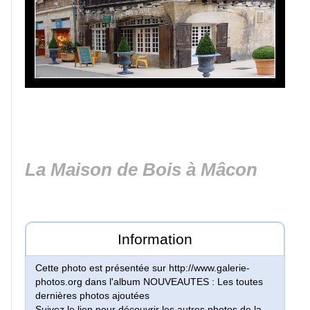
Lacs
et
rivières
Villes
et
villages
La Maison de Bois à Mâcon
Monuments
Peinture
Information
Régions
Cette photo est présentée sur http://www.galerie-
de
photos.org dans l'album NOUVEAUTES : Les toutes
France
dernières photos ajoutées
Suivez le lien pour découvrir les autres photos de la