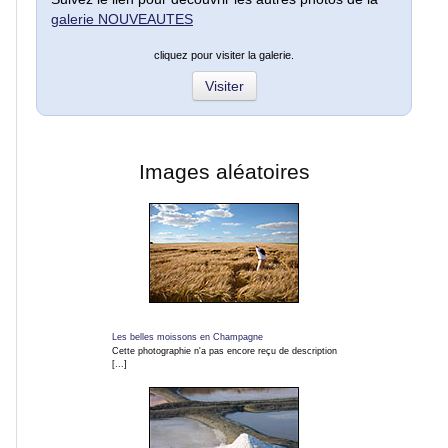
galerie NOUVEAUTES
Fleurs
cliquez pour visiter la galerie.
et
macros
Visiter
Gros
plans
Images aléatoires
Sport
Photos
de
nuit
Les belles moissons en Champagne
Cette photographie n'a pas encore reçu de description
[...]
Carnaval
et
fêtes