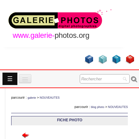
www.galerie-
photos.org
☰
Accueil
parcourir :
>
galerie
NOUVEAUTES
Galeries
parcourir :
>
blog photo
NOUVEAUTES
GALERIES
A Propos
FICHE PHOTO
Contact
NOUVEAUTES