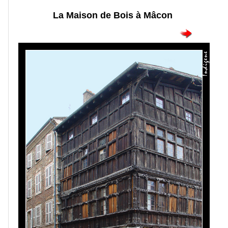
La Maison de Bois à Mâcon
Portraits
Séances
photos
Faune
Oiseaux
Paysages
Montagne
Mer