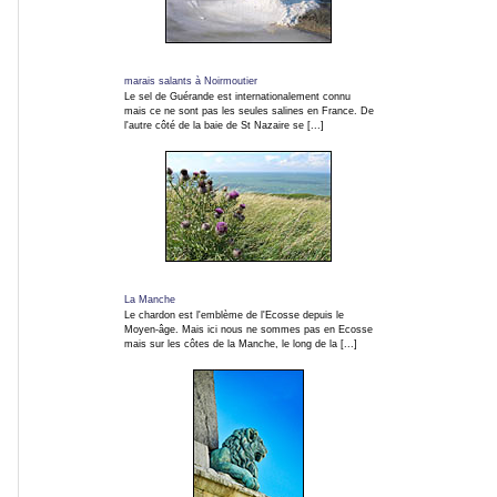
Concerts
marais salants à Noirmoutier
Le sel de Guérande est internationalement connu
Insolites
mais ce ne sont pas les seules salines en France. De
l'autre côté de la baie de St Nazaire se [...]
ARTICLES
TAGs
INFO EN CONTINU
La Manche
Le chardon est l'emblème de l'Ecosse depuis le
Moyen-âge. Mais ici nous ne sommes pas en Ecosse
mais sur les côtes de la Manche, le long de la [...]
Blog
Photo
Infos
en