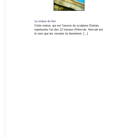
direct
RSS
La statue du lion
Cette statue, qui est l'oeuvre du sculpteur Dantan,
Forum
représente l'un des 12 travaux d'Hercule. Hercule est
le nom que les romains lui donnèrent. [...]
photo
numérique
Les
dernières
mises
à
jour
MEMBRES
Connexion
Services