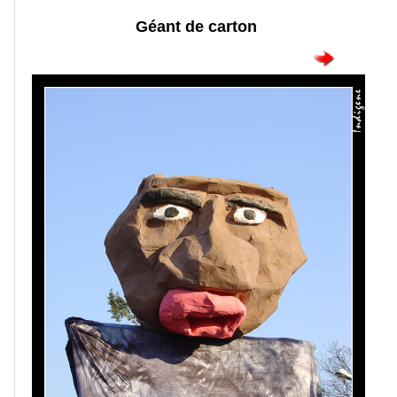
Géant de carton
Portraits
Séances
photos
Faune
Oiseaux
Paysages
Montagne
Mer