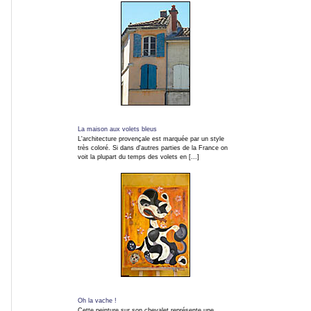
Concerts
Insolites
ARTICLES
La maison aux volets bleus
L'architecture provençale est marquée par un style
très coloré. Si dans d'autres parties de la France on
TAGs
voit la plupart du temps des volets en [...]
INFO EN CONTINU
Blog
Photo
Infos
Oh la vache !
en
Cette peinture sur son chevalet représente une