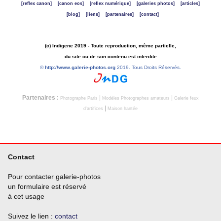
[reflex canon]
[canon eos]
[reflex numérique]
[galeries photos]
[articles]
[blog]
[liens]
[partenaires]
[contact]
(c) Indigene 2019 - Toute reproduction, même partielle,
du site ou de son contenu est interdite
©
http://www.galerie-photos.org
2019. Tous Droits Réservés.
Partenaires :
|
|
Photographe Paris
Modèles Photographes amateurs
Galerie feux
|
d'artifices
Maison hantée
Contact
Pour contacter galerie-photos
un formulaire est réservé
à cet usage
Suivez le lien :
contact