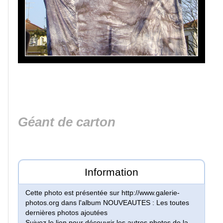
Lacs
et
rivières
Villes
et
villages
Géant de carton
Monuments
Peinture
Information
Régions
Cette photo est présentée sur http://www.galerie-
de
photos.org dans l'album NOUVEAUTES : Les toutes
France
dernières photos ajoutées
Suivez le lien pour découvrir les autres photos de la