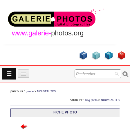
www.galerie-
photos.org
☰
Accueil
parcourir :
>
galerie
NOUVEAUTES
Galeries
parcourir :
>
blog photo
NOUVEAUTES
GALERIES
A Propos
FICHE PHOTO
Contact
NOUVEAUTES