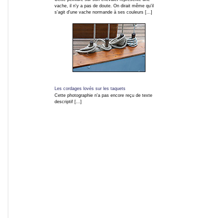
direct
vache, il n'y a pas de doute. On dirait même qu'il
s'agit d'une vache normande à ses couleurs [...]
RSS
Forum
photo
numérique
Les cordages lovés sur les taquets
Les
Cette photographie n'a pas encore reçu de texte
descriptif [...]
dernières
mises
à
jour
MEMBRES
Connexion
Services