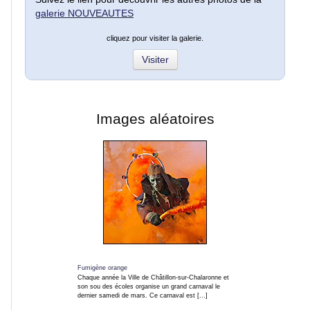
galerie NOUVEAUTES
Fleurs
cliquez pour visiter la galerie.
et
macros
Visiter
Gros
plans
Images aléatoires
Sport
Photos
de
nuit
Carnaval
Fumigène orange
Chaque année la Ville de Châtillon-sur-Chalaronne et
et
son sou des écoles organise un grand carnaval le
fêtes
dernier samedi de mars. Ce carnaval est [...]