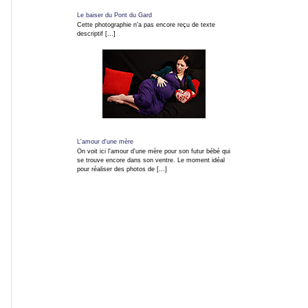
mises
Le baiser du Pont du Gard
à
Cette photographie n'a pas encore reçu de texte
descriptif [...]
jour
MEMBRES
Connexion
L'amour d'une mère
On voit ici l'amour d'une mère pour son futur bébé qui
Services
se trouve encore dans son ventre. Le moment idéal
Gratuits
pour réaliser des photos de [...]
Rechercher une photo :
Insérer un mot clef :