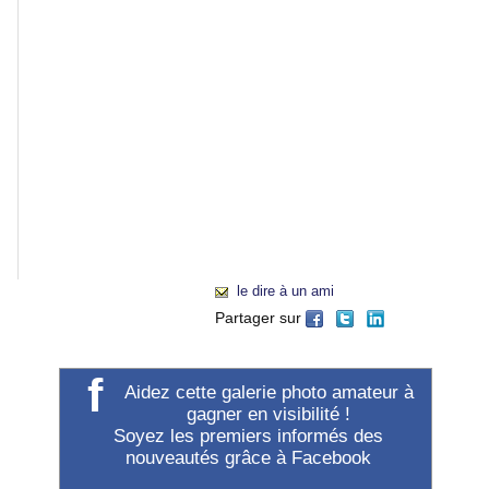
tout
à
gauche
du
menu
de
navigation
général
(à
gauche
de
"Accueil").
le dire à un ami
Partager sur
f
Aidez cette galerie photo amateur à
gagner en visibilité !
Soyez les premiers informés des
nouveautés grâce à Facebook