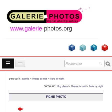
www.galerie-
photos.org
☰
Accueil
parcourir :
>
>
galerie
Photos de nuit
Paris by night
Galeries
parcourir :
>
>
blog photo
Photos de nuit
Paris by night
GALERIES
A Propos
FICHE PHOTO
Contact
NOUVEAUTES