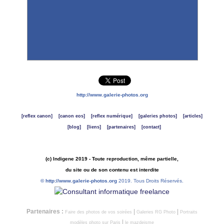
http://www.galerie-photos.org
[reflex canon]
[canon eos]
[reflex numérique]
[galeries photos]
[articles]
[blog]
[liens]
[partenaires]
[contact]
(c) Indigene 2019 - Toute reproduction, même partielle,
du site ou de son contenu est interdite
©
http://www.galerie-photos.org
2019. Tous Droits Réservés.
Partenaires :
|
|
Faire des photos de vos soirées
Galeries RG Photo
Portraits
|
modèles photo sur Paris
le mazdeisme