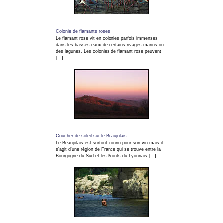
TAGs
INFO EN CONTINU
Colonie de flamants roses
Le flamant rose vit en colonies parfois immenses
dans les basses eaux de certains rivages marins ou
des lagunes. Les colonies de flamant rose peuvent
Blog
[...]
Photo
Infos
en
direct
RSS
Coucher de soleil sur le Beaujolais
Le Beaujolais est surtout connu pour son vin mais il
s'agit d'une région de France qui se trouve entre la
Bourgogne du Sud et les Monts du Lyonnais [...]
Forum
photo
numérique
Les
dernières