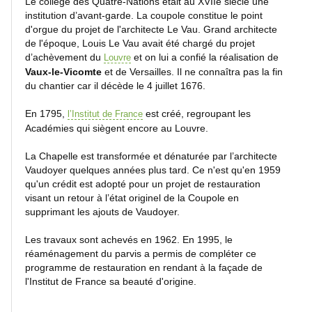
Le collège des Quatre-Nations était au XVIIe siècle une
institution d’avant-garde. La coupole constitue le point
Fleurs
d'orgue du projet de l'architecte Le Vau. Grand architecte
et
de l'époque, Louis Le Vau avait été chargé du projet
macros
d’achèvement du
et on lui a confié la réalisation de
Louvre
Vaux-le-Vicomte
et de Versailles. Il ne connaîtra pas la fin
du chantier car il décède le 4 juillet 1676.
Gros
plans
En 1795,
est créé, regroupant les
l’Institut de France
Académies qui siègent encore au Louvre.
Sport
La Chapelle est transformée et dénaturée par l’architecte
Vaudoyer quelques années plus tard. Ce n'est qu'en 1959
qu'un crédit est adopté pour un projet de restauration
Photos
visant un retour à l’état originel de la Coupole en
de
supprimant les ajouts de Vaudoyer.
nuit
Les travaux sont achevés en 1962. En 1995, le
réaménagement du parvis a permis de compléter ce
programme de restauration en rendant à la façade de
l'Institut de France sa beauté d'origine.
Paris
by
night