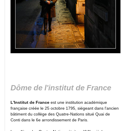
Lacs
et
rivières
Villes
et
villages
Monuments
Dôme de l'institut de France
Peinture
L'Institut de France
est une institution académique
française créée le 25 octobre 1795, siégeant dans l'ancien
Régions
bâtiment du collège des Quatre-Nations situé Quai de
de
Conti dans le 6e arrondissement de Paris.
France