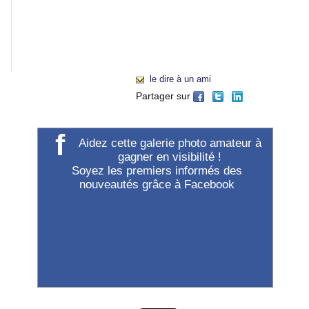
général
(à
gauche
de
"Accueil").
le dire à un ami
Partager sur
f
Aidez cette galerie photo amateur à
gagner en visibilité !
Soyez les premiers informés des
nouveautés grâce à Facebook