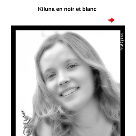
Kiluna en noir et blanc
Portraits
Séances
photos
Séances
de
poses
Grossesse
et
maternité