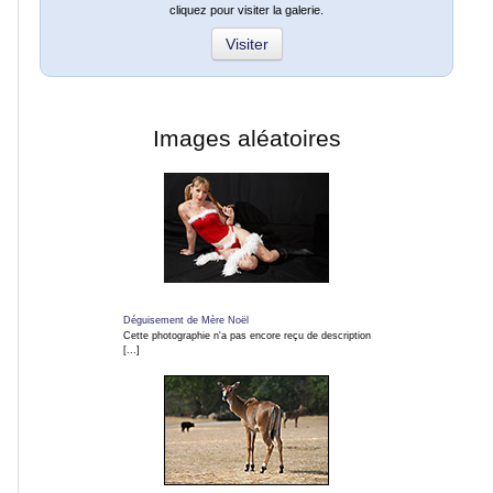
cliquez pour visiter la galerie.
Visiter
Villes
et
villages
Images aléatoires
Monuments
Peinture
Régions
Déguisement de Mère Noël
de
Cette photographie n'a pas encore reçu de description
[...]
France
Fleurs
et
macros