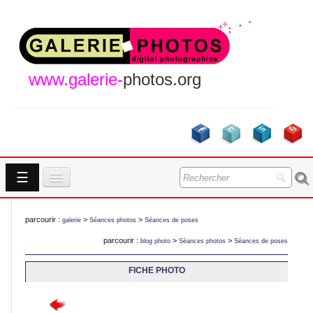
www.galerie-
photos.org
☰
Accueil
parcourir :
>
>
galerie
Séances photos
Séances de poses
Galeries
parcourir :
>
>
blog photo
Séances photos
Séances de poses
GALERIES
A Propos
FICHE PHOTO
Contact
NOUVEAUTES