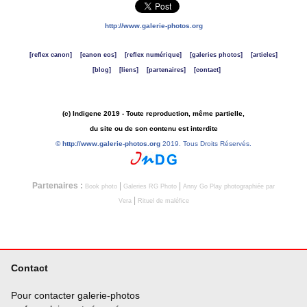
http://www.galerie-photos.org
[reflex canon]
[canon eos]
[reflex numérique]
[galeries photos]
[articles]
[blog]
[liens]
[partenaires]
[contact]
(c) Indigene 2019 - Toute reproduction, même partielle,
du site ou de son contenu est interdite
©
http://www.galerie-photos.org
2019. Tous Droits Réservés.
Partenaires :
|
|
Book photo
Galeries RG Photo
Anny Go Play photographiée par
|
Vera
Rituel de maléfice
Contact
Pour contacter galerie-photos