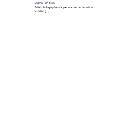
Château de Sully
Cette photographie n'a pas encore de définition
détaillée [...]
ARTICLES
TAGs
INFO EN CONTINU
Blog
Photo
Infos
en
direct
RSS
Forum