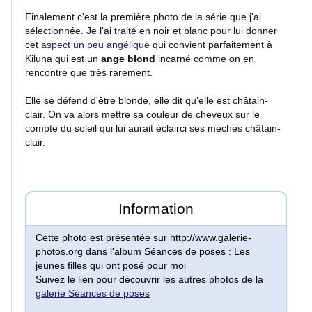
Nu
Finalement c'est la première photo de la série que j'ai
artistique
sélectionnée. Je l'ai traité en noir et blanc pour lui donner
cet
aspect un peu angélique
qui convient parfaitement à
Kiluna qui est un
ange blond
incarné comme on en
Faune
rencontre que très rarement.
Elle se défend d'être blonde, elle dit qu'elle est châtain-
Oiseaux
clair. On va alors mettre sa couleur de cheveux sur le
compte du soleil qui lui aurait éclairci ses mèches châtain-
clair.
Paysages
Montagne
Information
Mer
Cette photo est présentée sur http://www.galerie-
photos.org dans l'album Séances de poses : Les
jeunes filles qui ont posé pour moi
Lacs
Suivez le lien pour découvrir les autres photos de la
galerie Séances de poses
et
rivières