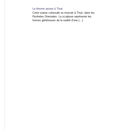
La femme assise à Thuir
Concerts
Cette statue colossale se trouvait à Thuir, dans les
Pyrénées Orientales. La sculpture représente les
formes généreuses de la nudité d'une [...]
Insolites
ARTICLES
TAGs
INFO EN CONTINU
Blog
Photo
Infos
en