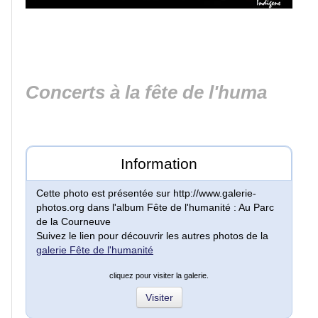
Lacs
et
rivières
Concerts à la fête de l'huma
Villes
et
villages
Information
Monuments
Cette photo est présentée sur http://www.galerie-
photos.org dans l'album Fête de l'humanité : Au Parc
de la Courneuve
Peinture
Suivez le lien pour découvrir les autres photos de la
galerie Fête de l'humanité
Régions
cliquez pour visiter la galerie.
de
Visiter
France