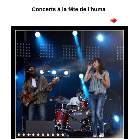
Concerts à la fête de l'huma
Portraits
Séances
photos
Faune
Oiseaux
Paysages
Montagne
Mer