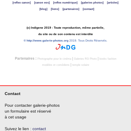
[reflex canon]
[canon eos]
[reflex numérique]
[galeries photos]
[articles]
[blog]
[liens]
[partenaires]
[contact]
(c) Indigene 2019 - Toute reproduction, même partielle,
du site ou de son contenu est interdite
©
http://www.galerie-photos.org
2019. Tous Droits Réservés.
Partenaires :
|
|
Photographe pour le cinéma
Galeries RG Photo
books fashion
|
modèles et comédiens
temple solaire
Contact
Pour contacter galerie-photos
un formulaire est réservé
à cet usage
Suivez le lien :
contact