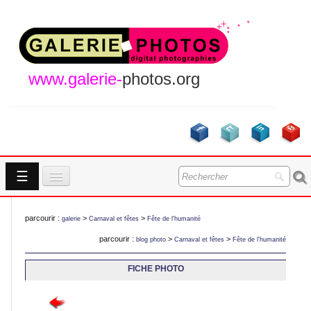
www.galerie-
photos.org
☰
Accueil
parcourir :
>
>
galerie
Carnaval et fêtes
Fête de l'humanité
Galeries
parcourir :
>
>
blog photo
Carnaval et fêtes
Fête de l'humanité
GALERIES
A Propos
FICHE PHOTO
Contact
NOUVEAUTES