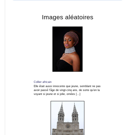
Fleurs
Images aléatoires
et
macros
Gros
plans
Sport
Collier africain
Photos
Elle était aussi innocente que jeune, semblant ne pas
avoir passé l'âge de vingt-cinq ans, de sorte qu'en la
de
voyant si jeune et si jolie, ornées [...]
nuit
Carnaval
et
fêtes