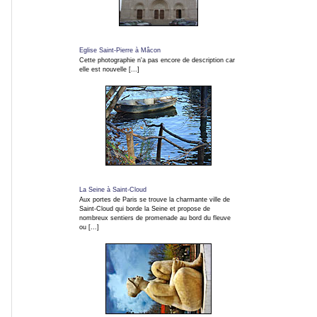
Carnaval
Eglise Saint-Pierre à Mâcon
Cette photographie n'a pas encore de description car
elle est nouvelle [...]
Fêtes
Médiévales
Fête
de
La Seine à Saint-Cloud
Aux portes de Paris se trouve la charmante ville de
la
Saint-Cloud qui borde la Seine et propose de
musique
nombreux sentiers de promenade au bord du fleuve
ou [...]
Fête
de
l'humanité