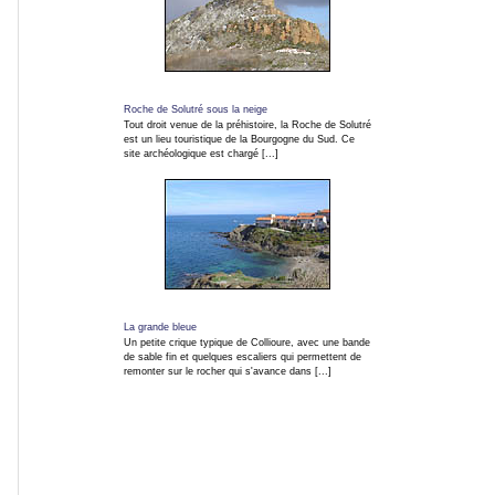
Carnaval
Roche de Solutré sous la neige
Tout droit venue de la préhistoire, la Roche de Solutré
est un lieu touristique de la Bourgogne du Sud. Ce
site archéologique est chargé [...]
Fêtes
Médiévales
Fête
de
la
La grande bleue
musique
Un petite crique typique de Collioure, avec une bande
de sable fin et quelques escaliers qui permettent de
remonter sur le rocher qui s'avance dans [...]
Fête
de
l'humanité