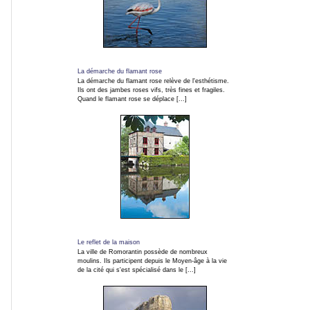
Fleurs
et
macros
La démarche du flamant rose
La démarche du flamant rose relève de l'esthétisme.
Ils ont des jambes roses vifs, très fines et fragiles.
Gros
Quand le flamant rose se déplace [...]
plans
Sport
Photos
de
nuit
Le reflet de la maison
La ville de Romorantin possède de nombreux
moulins. Ils participent depuis le Moyen-âge à la vie
Carnaval
de la cité qui s'est spécialisé dans le [...]
et
fêtes