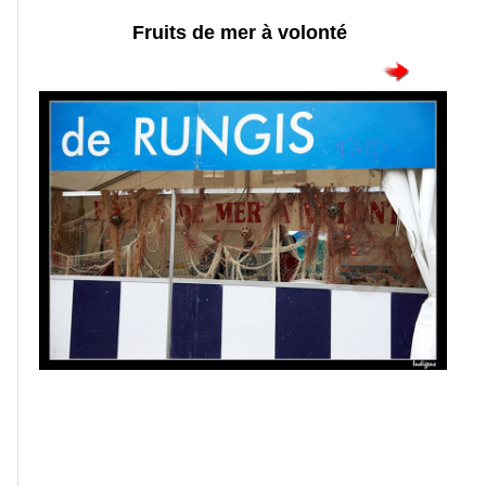
Fruits de mer à volonté
Portraits
Séances
photos
Faune
Oiseaux
Paysages
Montagne
Mer