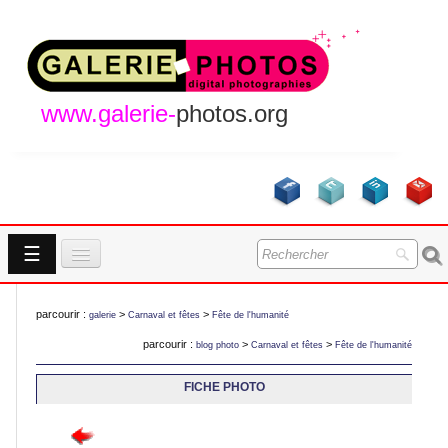
www.galerie-
photos.org
☰
Accueil
parcourir :
>
>
galerie
Carnaval et fêtes
Fête de l'humanité
Galeries
parcourir :
>
>
blog photo
Carnaval et fêtes
Fête de l'humanité
GALERIES
A Propos
FICHE PHOTO
Contact
NOUVEAUTES