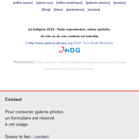
[reflex canon]
[canon eos]
[reflex numérique]
[galeries photos]
[articles]
[blog]
[liens]
[partenaires]
[contact]
(c) Indigene 2019 - Toute reproduction, même partielle,
du site ou de son contenu est interdite
©
http://www.galerie-photos.org
2019. Tous Droits Réservés.
Partenaires :
|
|
Faire son book à Paris
Modèles Photographes amateurs
Portraits
|
modèles photo sur Paris
guérisseurs
Contact
Pour contacter galerie-photos
un formulaire est réservé
à cet usage
Suivez le lien :
contact