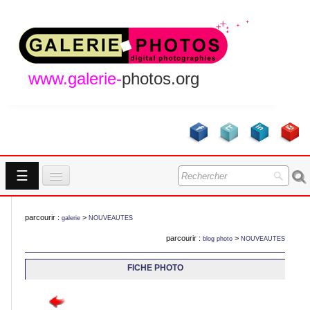
www.galerie-
photos.org
☰
Accueil
parcourir :
>
galerie
NOUVEAUTES
Galeries
parcourir :
>
blog photo
NOUVEAUTES
GALERIES
A Propos
FICHE PHOTO
Contact
NOUVEAUTES