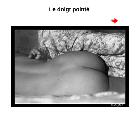
Le doigt pointé
Portraits
Séances
photos
Faune
Oiseaux
Paysages
Montagne
Mer