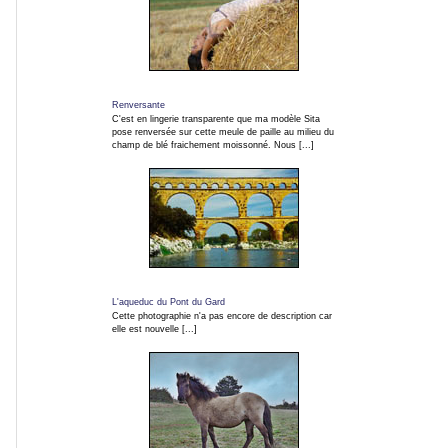
Fleurs
et
macros
Renversante
C'est en lingerie transparente que ma modèle Sita
pose renversée sur cette meule de paille au milieu du
Gros
champ de blé fraichement moissonné. Nous [...]
plans
Sport
Photos
de
L'aqueduc du Pont du Gard
Cette photographie n'a pas encore de description car
nuit
elle est nouvelle [...]
Carnaval
et
fêtes