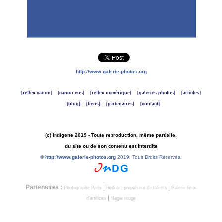
http://www.galerie-photos.org
[reflex canon]
[canon eos]
[reflex numérique]
[galeries photos]
[articles]
[blog]
[liens]
[partenaires]
[contact]
(c) Indigene 2019 - Toute reproduction, même partielle,
du site ou de son contenu est interdite
©
http://www.galerie-photos.org
2019. Tous Droits Réservés.
Partenaires :
|
|
Photographe Paris
Gedoo : propulseur de talents
Galerie feux
|
d'artifices
Magie rouge