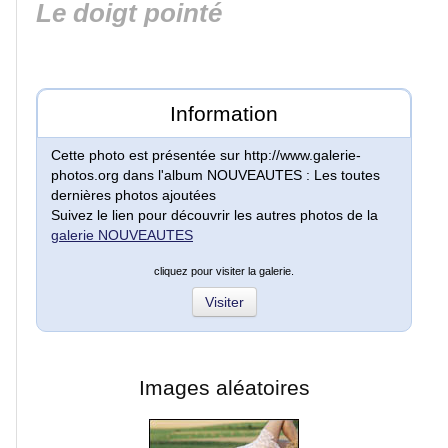
Le doigt pointé
Lacs
et
rivières
Information
Cette photo est présentée sur http://www.galerie-
Villes
photos.org dans l'album NOUVEAUTES : Les toutes
et
dernières photos ajoutées
villages
Suivez le lien pour découvrir les autres photos de la
galerie NOUVEAUTES
Monuments
cliquez pour visiter la galerie.
Visiter
Peinture
Régions
Images aléatoires
de
France