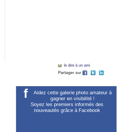
gauche
du
menu
de
navigation
général
(à
gauche
de
"Accueil").
le dire à un ami
Partager sur
f
Aidez cette galerie photo amateur à
gagner en visibilité !
Soyez les premiers informés des
nouveautés grâce à Facebook