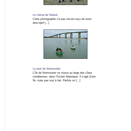
Concerts
Le cheval de Solutré
Cette photographie n'a pas encore reçu de texte
descriptif [...]
Insolites
ARTICLES
TAGs
Le pont de Noirmoutier
L'île de Noirmoutier se trouve au large des côtes
vendéennes, dans l'Océan Atlantique. Il s'agit d'une
INFO EN CONTINU
île, mais pas tout à fait. Parfois on [...]
Blog
Photo
Infos
en