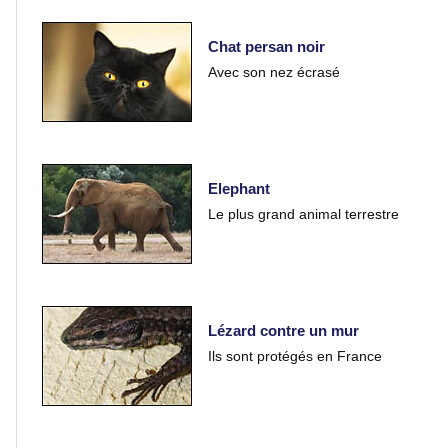
Chat persan noir
Paysages
Avec son nez écrasé
Montagne
Mer
Elephant
Le plus grand animal terrestre
Lacs
et
rivières
Lézard contre un mur
Villes
Ils sont protégés en France
et
villages
Monuments