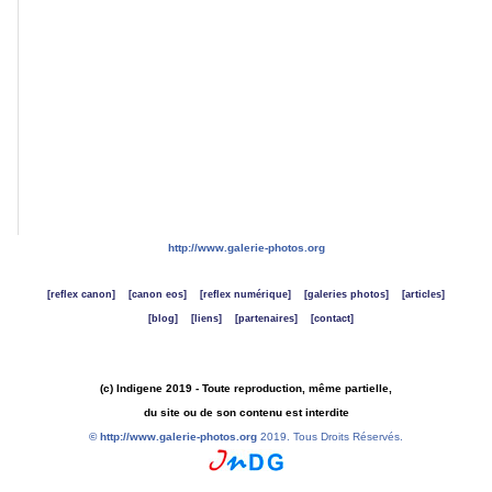
gauche
du
menu
de
navigation
général
(à
gauche
de
"Accueil").
http://www.galerie-photos.org
[reflex canon]
[canon eos]
[reflex numérique]
[galeries photos]
[articles]
[blog]
[liens]
[partenaires]
[contact]
(c) Indigene 2019 - Toute reproduction, même partielle,
du site ou de son contenu est interdite
©
http://www.galerie-photos.org
2019. Tous Droits Réservés.