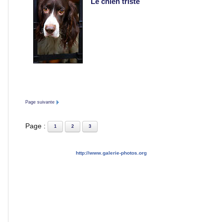
Le chien triste
Photos
de
nuit
Carnaval
et
fêtes
Page suivante
Concerts
Page :
1
2
3
Insolites
http://www.galerie-photos.org
ARTICLES
TAGs