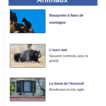
Portraits
Bouquetin à flanc de
montagne
Séances
photos
Faune
L'ours noir
Souvent confondu avec le
grizzly
Les
fauves
Le bond de l'écureuil
Bondissant et très agile
Animaux
Oiseaux