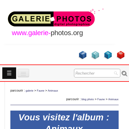
www.galerie-
photos.org
☰
Accueil
parcourir :
>
>
galerie
Faune
Animaux
Galeries
parcourir :
>
>
blog photo
Faune
Animaux
GALERIES
A Propos
Vous visitez l'album :
Contact
NOUVEAUTES
Animaux