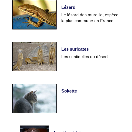
Lézard
Le lézard des muraille, espèce
Peinture
la plus commune en France
Régions
de
France
Les suricates
Les sentinelles du désert
Fleurs
et
macros
Sokette
Gros
plans
Sport