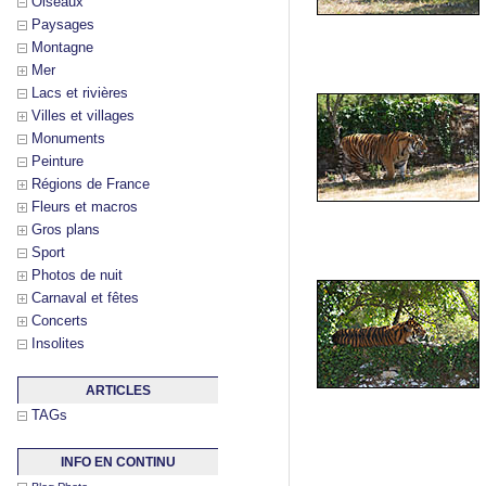
Oiseaux
Paysages
Montagne
Mer
Lacs et rivières
Villes et villages
Monuments
Peinture
Régions de France
Fleurs et macros
Gros plans
Sport
Photos de nuit
Carnaval et fêtes
Concerts
Insolites
ARTICLES
TAGs
INFO EN CONTINU