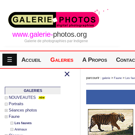
www.galerie-
photos.org
Galerie de photographies par Indigene
☰
Accueil
Galeries
A Propos
Contac
×
parcourir :
>
>
galerie
Faune
Les fa
GALERIES
NOUVEAUTES
Portraits
Séances photos
Faune
Les fauves
Animaux