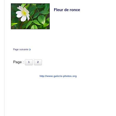
Sport
Fleur de ronce
Photos
de
nuit
Carnaval
Page suivante
et
fêtes
Page :
1
2
Concerts
http://www.galerie-photos.org
Insolites
ARTICLES