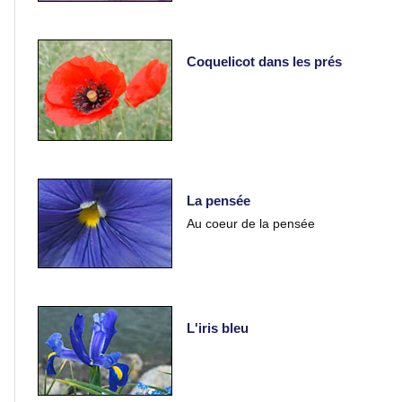
Lacs
Coquelicot dans les prés
et
rivières
Villes
et
villages
La pensée
Au coeur de la pensée
Monuments
Peinture
L'iris bleu
Régions
de
France