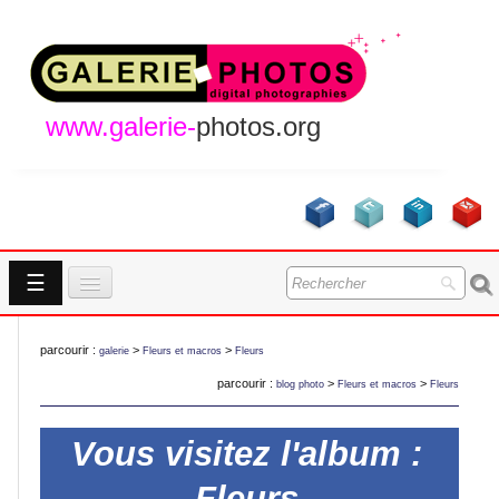
www.galerie-
photos.org
☰
Accueil
parcourir :
>
>
galerie
Fleurs et macros
Fleurs
Galeries
parcourir :
>
>
blog photo
Fleurs et macros
Fleurs
GALERIES
A Propos
Vous visitez l'album :
Contact
NOUVEAUTES
Fleurs