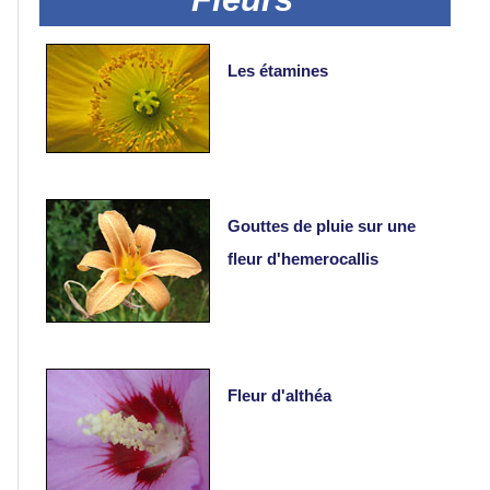
Portraits
Les étamines
Séances
photos
Faune
Gouttes de pluie sur une
fleur d'hemerocallis
Oiseaux
Paysages
Fleur d'althéa
Montagne
Mer