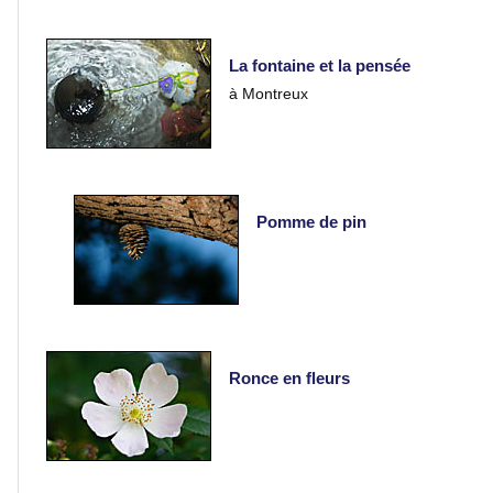
Fleurs
et
La fontaine et la pensée
macros
à Montreux
Fleurs
Pomme de pin
Insectes
Flore
Ronce en fleurs
Gros
plans