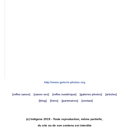
bouton
tout
à
gauche
du
menu
de
navigation
général
(à
gauche
de
"Accueil").
http://www.galerie-photos.org
[reflex canon]
[canon eos]
[reflex numérique]
[galeries photos]
[articles]
[blog]
[liens]
[partenaires]
[contact]
(c) Indigene 2019 - Toute reproduction, même partielle,
du site ou de son contenu est interdite