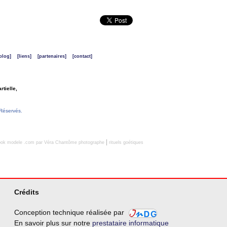
blog]
[liens]
[partenaires]
[contact]
rtielle,
Réservés.
|
book modele .com par Véra Chantôme photographe
rituels goétiques
Crédits
Conception technique réalisée par
En savoir plus sur notre
prestataire informatique