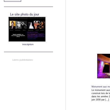
Le site photo du jour
inscription
Liens publicitaires
Monument aux mo
Le monument aux
construit lors de 
dans les années 20
juin 1930 par [...]