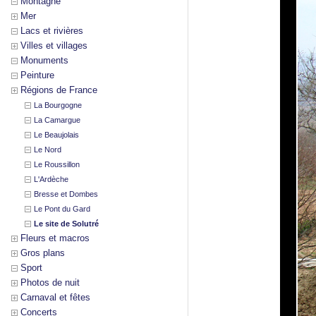
Montagne
Mer
Lacs et rivières
Villes et villages
Monuments
Peinture
Régions de France
La Bourgogne
La Camargue
Le Beaujolais
Le Nord
Le Roussillon
L'Ardèche
Bresse et Dombes
Le Pont du Gard
Le site de Solutré
Fleurs et macros
Gros plans
Sport
Photos de nuit
Carnaval et fêtes
Concerts