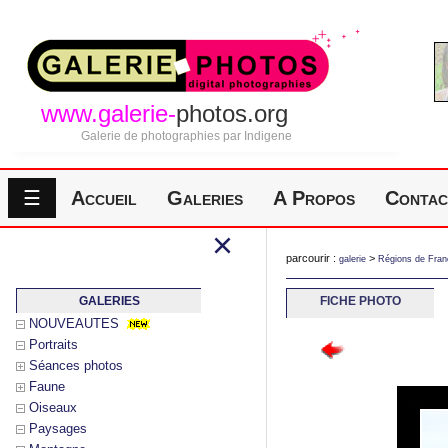
www.galerie-
photos.org
Galerie de photographies par Indigene
☰
Accueil
Galeries
A Propos
Contac
×
parcourir :
>
galerie
Régions de Fran
GALERIES
FICHE PHOTO
NOUVEAUTES
Portraits
Séances photos
Faune
Oiseaux
Paysages