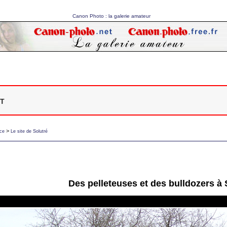
Canon Photo : la galerie amateur
t
>
ce
Le site de Solutré
Des pelleteuses et des bulldozers à 