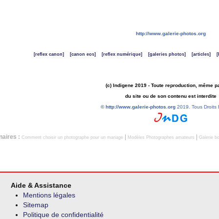
http://www.galerie-photos.org
[reflex canon]
[canon eos]
[reflex numérique]
[galeries photos]
[articles]
[
(c) Indigene 2019 - Toute reproduction, même pa
du site ou de son contenu est interdite
©
http://www.galerie-photos.org
2019. Tous Droits 
naires :
|
|
Comment choisir un photographe pour un mariage
Modèles Photographes amateurs
Galerie 
Aide & Assistance
Mentions légales
Sitemap
Politique de confidentialité