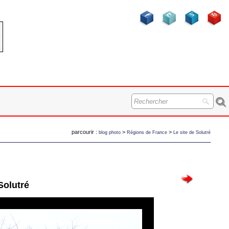
parcourir :
>
>
blog photo
Régions de France
Le site de Solutré
Solutré