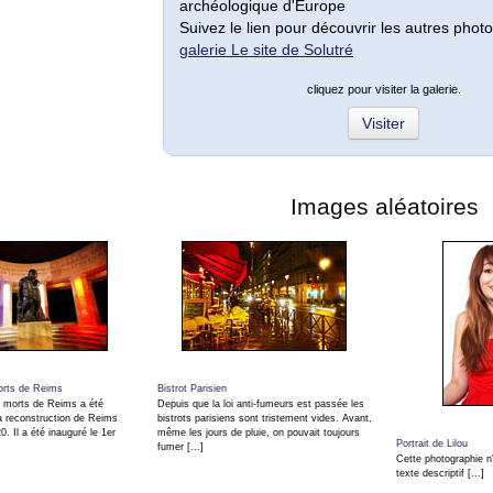
archéologique d'Europe
Suivez le lien pour découvrir les autres photo
galerie Le site de Solutré
cliquez pour visiter la galerie.
Visiter
Images aléatoires
rts de Reims
Bistrot Parisien
 morts de Reims a été
Depuis que la loi anti-fumeurs est passée les
la reconstruction de Reims
bistrots parisiens sont tristement vides. Avant,
. Il a été inauguré le 1er
même les jours de pluie, on pouvait toujours
Portrait de Lilou
fumer [...]
Cette photographie n
texte descriptif [...]