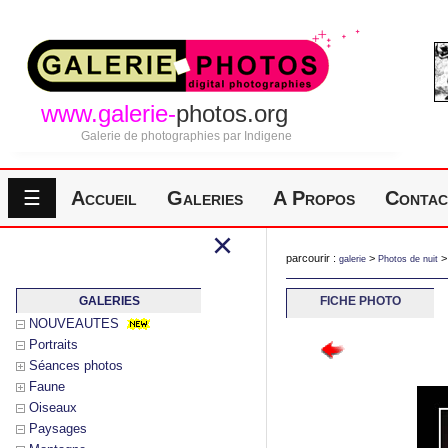
www.galerie-
photos.org
Galerie de photographies par Indigene
☰
Accueil
Galeries
A Propos
Contac
×
parcourir :
>
galerie
Photos de nuit
GALERIES
FICHE PHOTO
NOUVEAUTES
Portraits
Séances photos
Faune
Oiseaux
Paysages