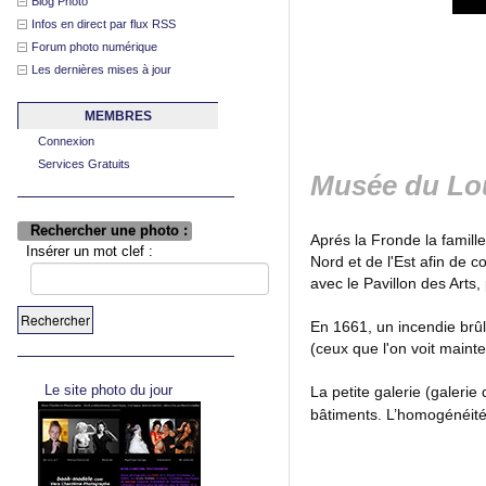
Blog Photo
Infos en direct par flux RSS
Forum photo numérique
Les dernières mises à jour
MEMBRES
Connexion
Services Gratuits
Musée du Lo
Rechercher une photo :
Aprés la Fronde la famill
Insérer un mot clef :
Nord et de l'Est afin de c
avec le Pavillon des Arts, 
En 1661, un incendie brûle
(ceux que l'on voit maint
Le site photo du jour
La petite galerie (galeri
bâtiments. L’homogénéité d