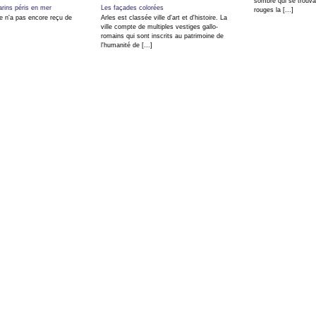
sombre qui se trouvai
ins péris en mer
Les façades colorées
rouges la [...]
e n'a pas encore reçu de
Arles est classée ville d'art et d'histoire. La
ville compte de multiples vestiges gallo-
romains qui sont inscrits au patrimoine de
l'humanité de [...]