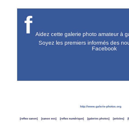
f
Aidez cette galerie photo amateur à gag
Soyez les premiers informés des no
Facebook
http://www.galerie-photos.org
[reflex canon]
[canon eos]
[reflex numérique]
[galeries photos]
[articles]
[