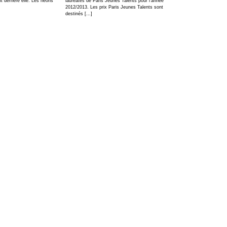
t derrière elle. Les néons
lauréates de Paris Jeunes Talents pour l'année
2012/2013. Les prix Paris Jeunes Talents sont
destinés [...]