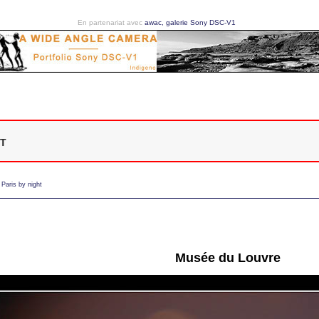
En partenariat avec
awac, galerie Sony DSC-V1
t
>
Paris by night
Musée du Louvre