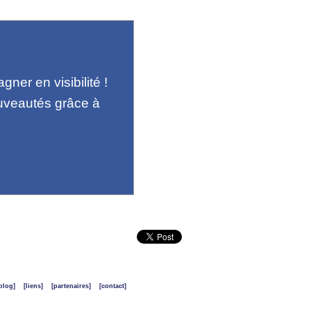
ner en visibilité !
uveautés grâce à
blog]
[liens]
[partenaires]
[contact]