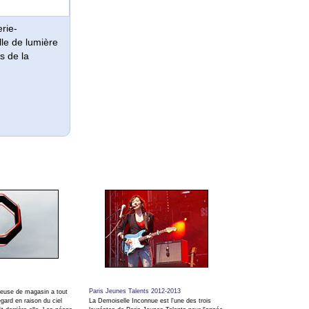
rie-
lle de lumière
s de la
Paris Jeunes Talents 2012-2013
neuse de magasin a tout
egard en raison du ciel
La Demoiselle Inconnue est l'une des trois