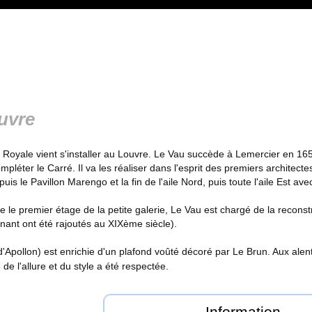
uvre
e Royale vient s'installer au Louvre. Le Vau succède à Lemercier en 165
ompléter le Carré. Il va les réaliser dans l'esprit des premiers architect
puis le Pavillon Marengo et la fin de l'aile Nord, puis toute l'aile Est av
 le premier étage de la petite galerie, Le Vau est chargé de la reconstr
enant ont été rajoutés au XIXème siècle).
e d'Apollon) est enrichie d'un plafond voûté décoré par Le Brun. Aux ale
e l'allure et du style a été respectée.
Information