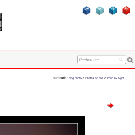
parcourir :
>
>
blog photo
Photos de nuit
Paris by night