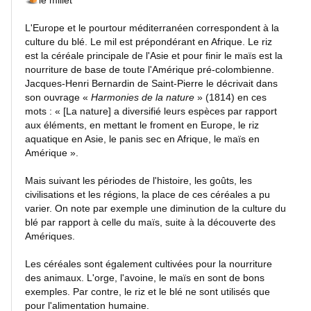
le millet
dernières
mises
L'Europe et le pourtour méditerranéen correspondent à la
à
culture du blé. Le mil est prépondérant en Afrique. Le riz
jour
est la céréale principale de l'Asie et pour finir le maïs est la
nourriture de base de toute l'Amérique pré-colombienne.
MEMBRES
Jacques-Henri Bernardin de Saint-Pierre le décrivait dans
son ouvrage «
Harmonies de la nature
» (1814) en ces
mots : « [La nature] a diversifié leurs espèces par rapport
aux éléments, en mettant le froment en Europe, le riz
Connexion
aquatique en Asie, le panis sec en Afrique, le maïs en
Amérique ».
Services
Mais suivant les périodes de l'histoire, les goûts, les
Gratuits
civilisations et les régions, la place de ces céréales a pu
varier. On note par exemple une diminution de la culture du
blé par rapport à celle du maïs, suite à la découverte des
Rechercher une photo :
Amériques.
Insérer un mot clef :
Les céréales sont également cultivées pour la nourriture
des animaux. L'orge, l'avoine, le maïs en sont de bons
exemples. Par contre, le riz et le blé ne sont utilisés que
pour l'alimentation humaine.