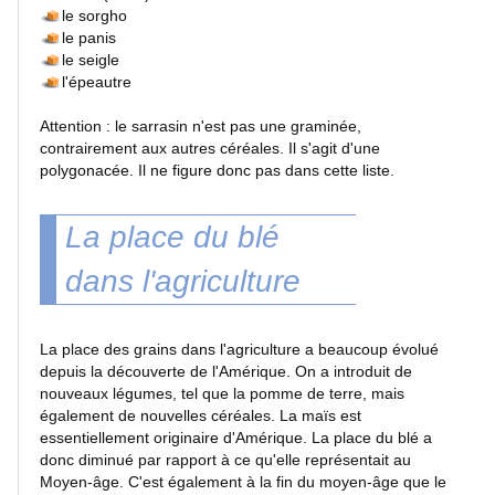
le sorgho
Sport
le panis
le seigle
l'épeautre
Photos
de
Attention : le sarrasin n'est pas une graminée,
nuit
contrairement aux autres céréales. Il s'agit d'une
polygonacée. Il ne figure donc pas dans cette liste.
Carnaval
et
La place du blé
fêtes
dans l'agriculture
Concerts
La place des grains dans l'agriculture a beaucoup évolué
depuis la découverte de l'Amérique. On a introduit de
Insolites
nouveaux légumes, tel que la pomme de terre, mais
également de nouvelles céréales. La maïs est
essentiellement originaire d'Amérique. La place du blé a
ARTICLES
donc diminué par rapport à ce qu'elle représentait au
Moyen-âge. C'est également à la fin du moyen-âge que le