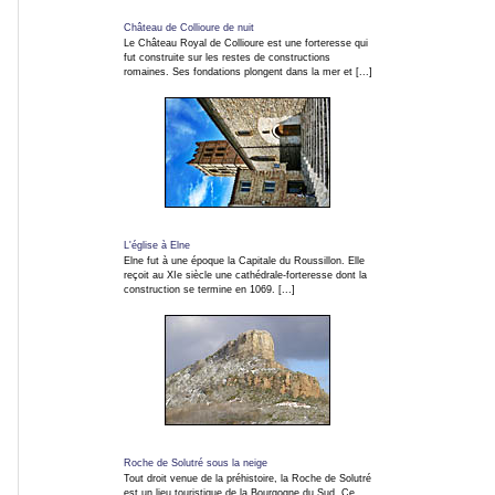
de
Château de Collioure de nuit
nous
Le Château Royal de Collioure est une forteresse qui
fut construite sur les restes de constructions
excuser
romaines. Ses fondations plongent dans la mer et [...]
pour
la
gêne
occasionnée.
Pour
en
savoir
L'église à Elne
plus...
Elne fut à une époque la Capitale du Roussillon. Elle
reçoit au XIe siècle une cathédrale-forteresse dont la
Plus...
construction se termine en 1069. [...]
m
e
n
Roche de Solutré sous la neige
u
Tout droit venue de la préhistoire, la Roche de Solutré
est un lieu touristique de la Bourgogne du Sud. Ce