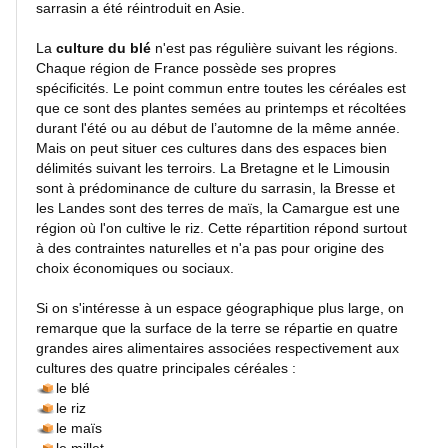
sarrasin a été réintroduit en Asie.
TAGs
La
culture du blé
n'est pas régulière suivant les régions.
INFO EN CONTINU
Chaque région de France possède ses propres
spécificités. Le point commun entre toutes les céréales est
que ce sont des plantes semées au printemps et récoltées
durant l'été ou au début de l’automne de la même année.
Blog
Mais on peut situer ces cultures dans des espaces bien
Photo
délimités suivant les terroirs. La Bretagne et le Limousin
sont à prédominance de culture du sarrasin, la Bresse et
les Landes sont des terres de maïs, la Camargue est une
Infos
région où l'on cultive le riz. Cette répartition répond surtout
en
à des contraintes naturelles et n'a pas pour origine des
direct
choix économiques ou sociaux.
RSS
Si on s'intéresse à un espace géographique plus large, on
remarque que la surface de la terre se répartie en quatre
Forum
grandes aires alimentaires associées respectivement aux
photo
cultures des quatre principales céréales :
numérique
le blé
le riz
le maïs
Les