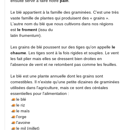
ensuite servir à faire notre
pain
.
Fleurs
Le blé appartient à la famille des graminées. C'est une très
et
vaste famille de plantes qui produisent des « grains ».
macros
L'autre nom du blé que nous cultivons dans nos régions
est
le froment
(issu du
latin
frumentum
).
Fleurs
Les grains de blé poussent sur des tiges qu'on appelle
le
chaume
. Les tiges sont à la fois rigides et souples. Le vent
les fait plier mais elles se dressent bien droites en
l'absence de vent et ne retombent pas comme les feuilles.
Insectes
Le blé est une plante annuelle dont les grains sont
comestibles. Il n'existe qu'une petite dizaines de graminées
utilisées dans l'agriculture, mais ce sont des céréales
essentielles pour l'alimentation :
Flore
le blé
le riz
Gros
le maïs
l'orge
plans
l'avoine
le mil (millet)