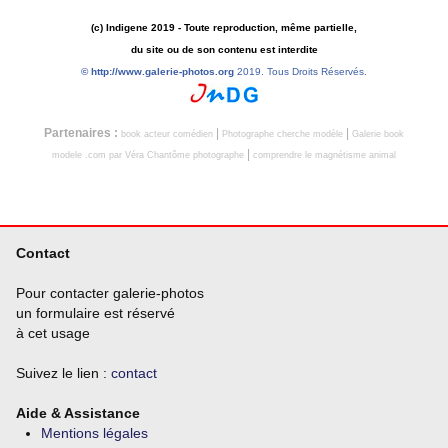
(c) Indigene 2019 - Toute reproduction, même partielle,
du site ou de son contenu est interdite
©
http://www.galerie-photos.org
2019. Tous Droits Réservés.
Partenaires :
|
|
book acteur comédien
Photographe cherche modèle
Galerie book
|
modele .com par Véra Chantôme photographe
comprendre le magnétisme animal
Contact
Pour contacter galerie-photos
un formulaire est réservé
à cet usage
Suivez le lien :
contact
Aide & Assistance
Mentions légales