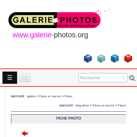
www.galerie-
photos.org
☰
Accueil
parcourir :
>
>
galerie
Fleurs et macros
Fleurs
Galeries
parcourir :
>
>
blog photo
Fleurs et macros
Fleurs
GALERIES
A Propos
FICHE PHOTO
Contact
NOUVEAUTES