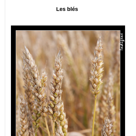
Les blés
Portraits
Séances
photos
Faune
Oiseaux
Paysages
Montagne
Mer