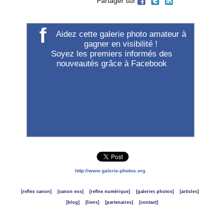
Partager sur
f
Aidez cette galerie photo amateur à
gagner en visibilité !
Soyez les premiers informés des
nouveautés grâce à Facebook
http://www.galerie-photos.org
[reflex canon]
[canon eos]
[reflex numérique]
[galeries photos]
[articles]
[blog]
[liens]
[partenaires]
[contact]