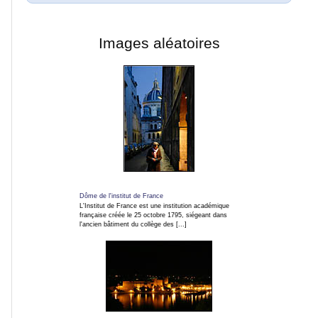
é
Images aléatoires
s
Ce
site
est
actuellement
en
travaux
pour
vous
Dôme de l'institut de France
L'Institut de France est une institution académique
apporter
française créée le 25 octobre 1795, siégeant dans
un
l'ancien bâtiment du collège des [...]
meilleur
confort
d'utilisation.
Nous
vous
prions