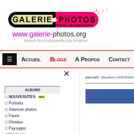
www.galerie-
photos.org
Galerie de photographies par Indigene
☰
Accueil
Blogs
A Propos
Contact
×
parcourir :
>
blog photo
NOUVEAUT
ALBUMS
NOUVEAUTES
Portraits
Séances photos
Faune
Oiseaux
Paysages