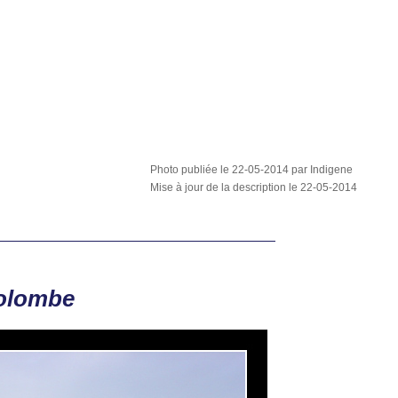
Photo publiée le 22-05-2014 par Indigene
Mise à jour de la description le 22-05-2014
Colombe