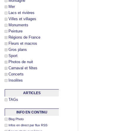
Montagne
Mer
Lacs et rivières
Villes et villages
Monuments
Peinture
Régions de France
Fleurs et macros
Gros plans
Sport
Photos de nuit
Carnaval et fêtes
Concerts
Insolites
ARTICLES
TAGs
INFO EN CONTINU
Blog Photo
Infos en direct par flux RSS