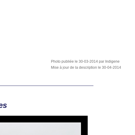
Photo publiée le 30-03-2014 par Indigene
Mise à jour de la description le 30-04-2014
es