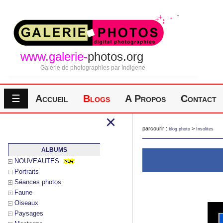
www.galerie-
photos.org
Galerie de photographies par Indigene
☰
Accueil
Blogs
A Propos
Contact
×
parcourir :
>
blog photo
Insolites
ALBUMS
NOUVEAUTES
Portraits
Séances photos
Faune
Oiseaux
Paysages