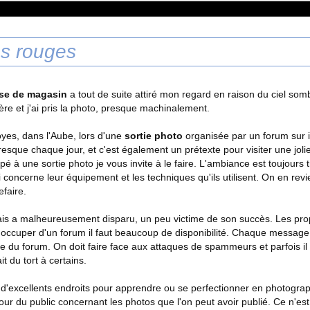
es rouges
se de magasin
a tout de suite attiré mon regard en raison du ciel somb
ère et j'ai pris la photo, presque machinalement.
oyes, dans l'Aube, lors d'une
sortie photo
organisée par un forum sur in
sque chaque jour, et c'est également un prétexte pour visiter une jolie
ipé à une sortie photo je vous invite à le faire. L'ambiance est toujour
oncerne leur équipement et les techniques qu'ils utilisent. On en revien
efaire.
ais a malheureusement disparu, un peu victime de son succès. Les propr
s'occuper d'un forum il faut beaucoup de disponibilité. Chaque message q
te du forum. On doit faire face aux attaques de spammeurs et parfois 
t du tort à certains.
d'excellents endroits pour apprendre ou se perfectionner en photographi
our du public concernant les photos que l'on peut avoir publié. Ce n'est