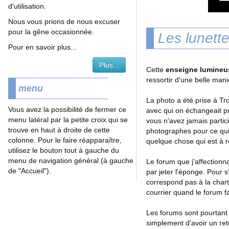
d'utilisation.
Nous vous prions de nous excuser
pour la gêne occasionnée.
Les lunett
Pour en savoir plus...
Plus...
Cette
enseigne lumineu
ressortir d'une belle mani
menu
La photo a été prise à Tr
Vous avez la possibilité de fermer ce
avec qui on échangeait pre
menu latéral par la petite croix qui se
vous n'avez jamais partic
trouve en haut à droite de cette
photographes pour ce qui c
colonne. Pour le faire réapparaître,
quelque chose qui est à r
utilisez le bouton tout à gauche du
menu de navigation général (à gauche
Le forum que j'affectionn
de "Accueil").
par jeter l'éponge. Pour 
correspond pas à la char
courrier quand le forum fai
Les forums sont pourtant 
simplement d'avoir un ret