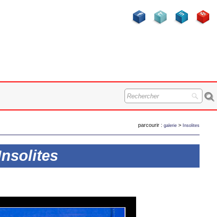
parcourir :
>
galerie
Insolites
Insolites