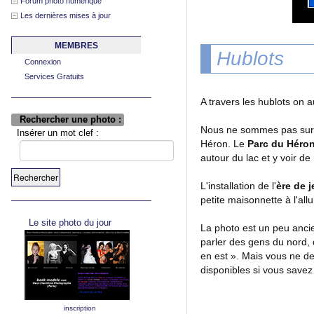
Forum photo numérique
Les dernières mises à jour
MEMBRES
Hublots
Connexion
Services Gratuits
A travers les hublots on au
Rechercher une photo :
Nous ne sommes pas sur un
Insérer un mot clef :
Héron. Le
Parc du Héro
autour du lac et y voir 
L'installation de l'
ère de 
petite maisonnette à l'all
Le site photo du jour
La photo est un peu ancie
parler des gens du nord, 
en est ». Mais vous ne de
disponibles si vous savez 
inscription