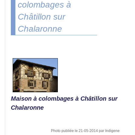
colombages à
Monuments
Châtillon sur
Peinture
Chalaronne
Régions
de
France
Fleurs
et
macros
Maison à colombages à Châtillon sur
Gros
Chalaronne
plans
Sport
Photo publiée le 21-05-2014 par Indigene