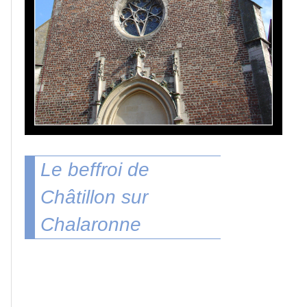
Lacs
et
rivières
Villes
et
villages
Le beffroi de
Châtillon sur
Paris
Chalaronne
Arles
Romorantin